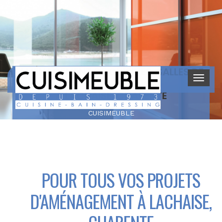
AMÉNAGEMENT DE CUISINES, SALLES DE
BAIN ET DRESSINGS
À LACHAISE, CHARENTE
CUISIMEUBLE
POUR TOUS VOS PROJETS
D'AMÉNAGEMENT À LACHAISE,