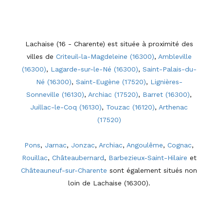
Lachaise (16 - Charente) est située à proximité des
villes de
Criteuil-la-Magdeleine (16300)
,
Ambleville
(16300)
,
Lagarde-sur-le-Né (16300)
,
Saint-Palais-du-
Né (16300)
,
Saint-Eugène (17520)
,
Lignières-
Sonneville (16130)
,
Archiac (17520)
,
Barret (16300)
,
Juillac-le-Coq (16130)
,
Touzac (16120)
,
Arthenac
(17520)
Pons
,
Jarnac
,
Jonzac
,
Archiac
,
Angoulême
,
Cognac
,
Rouillac
,
Châteaubernard
,
Barbezieux-Saint-Hilaire
et
Châteauneuf-sur-Charente
sont également situés non
loin de Lachaise (16300).