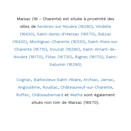
Marsac (16 - Charente) est située à proximité des
villes de
Asnières-sur-Nouère (16290)
,
Vindelle
(16430)
,
Saint-Genis-d'Hiersac (16570)
,
Balzac
(16430)
,
Montignac-Charente (16330)
,
Saint-Yrieix-sur-
Charente (16710)
,
Douzat (16290)
,
Saint-Amant-de-
Nouère (16170)
,
Fléac (16730)
,
Bignac (16170)
,
Saint-
Saturnin (16290)
Cognac
,
Barbezieux-Saint-Hilaire
,
Archiac
,
Jarnac
,
Angoulême
,
Rouillac
,
Châteauneuf-sur-Charente
,
Ruffec
,
Châteaubernard
et
Matha
sont également
situés non loin de Marsac (16570).