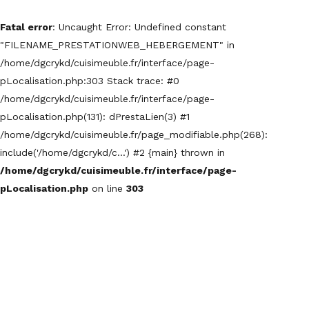
Fatal error
: Uncaught Error: Undefined constant
"FILENAME_PRESTATIONWEB_HEBERGEMENT" in
/home/dgcrykd/cuisimeuble.fr/interface/page-
pLocalisation.php:303 Stack trace: #0
/home/dgcrykd/cuisimeuble.fr/interface/page-
pLocalisation.php(131): dPrestaLien(3) #1
/home/dgcrykd/cuisimeuble.fr/page_modifiable.php(268):
include('/home/dgcrykd/c...') #2 {main} thrown in
/home/dgcrykd/cuisimeuble.fr/interface/page-
pLocalisation.php
on line
303