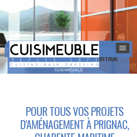
AMÉNAGEMENT DE CUISINES, SALLES DE
BAIN ET DRESSINGS
À PRIGNAC, CHARENTE-MARITIME
CUISIMEUBLE
POUR TOUS VOS PROJETS
D'AMÉNAGEMENT À PRIGNAC,