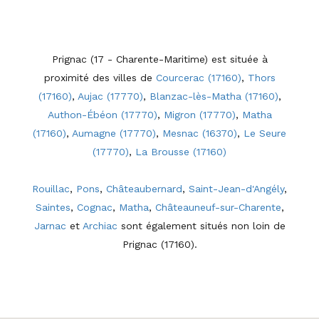
Prignac (17 - Charente-Maritime) est située à
proximité des villes de
Courcerac (17160)
,
Thors
(17160)
,
Aujac (17770)
,
Blanzac-lès-Matha (17160)
,
Authon-Ébéon (17770)
,
Migron (17770)
,
Matha
(17160)
,
Aumagne (17770)
,
Mesnac (16370)
,
Le Seure
(17770)
,
La Brousse (17160)
Rouillac
,
Pons
,
Châteaubernard
,
Saint-Jean-d'Angély
,
Saintes
,
Cognac
,
Matha
,
Châteauneuf-sur-Charente
,
Jarnac
et
Archiac
sont également situés non loin de
Prignac (17160).