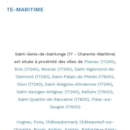
SIF
RENTE-MARITIME
Saint-Genis-de-Saintonge (17 - Charente-Maritime)
est située à proximité des villes de
Plassac (17240)
,
Bois (17240)
,
Mosnac (17240)
,
Saint-Sigismond-de-
Clermont (17240)
,
Saint-Palais-de-Phiolin (17800)
,
Clion (17240)
,
Saint-Grégoire-d'Ardennes (17240)
,
Saint-Georges-Antignac (17240)
,
Belluire (17800)
,
Saint-Quantin-de-Rancanne (17800)
,
Fléac-sur-
Seugne (17800)
Cognac
,
Pons
,
Châteaubernard
,
Châteauneuf-sur-
Charente
,
Royan
,
Archiac
,
Saintes
,
Barbezieux-Saint-