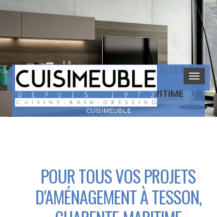
AMÉNAGEMENT DE CUISINES, SALLES DE
BAIN ET DRESSINGS
À TESSON, CHARENTE-MARITIME
CUISIMEUBLE
POUR TOUS VOS PROJETS
D'AMÉNAGEMENT À TESSON,