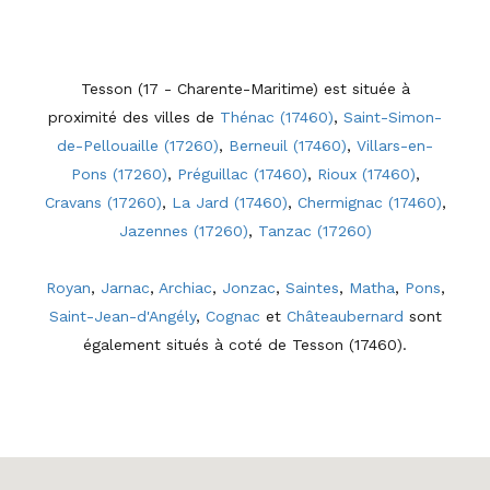
Tesson (17 - Charente-Maritime) est située à
proximité des villes de
Thénac (17460)
,
Saint-Simon-
de-Pellouaille (17260)
,
Berneuil (17460)
,
Villars-en-
Pons (17260)
,
Préguillac (17460)
,
Rioux (17460)
,
Cravans (17260)
,
La Jard (17460)
,
Chermignac (17460)
,
Jazennes (17260)
,
Tanzac (17260)
Royan
,
Jarnac
,
Archiac
,
Jonzac
,
Saintes
,
Matha
,
Pons
,
Saint-Jean-d'Angély
,
Cognac
et
Châteaubernard
sont
également situés à coté de Tesson (17460).