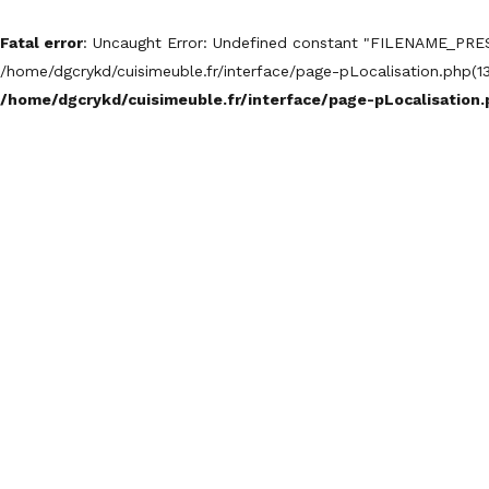
Fatal error
: Uncaught Error: Undefined constant "FILENAME_PRE
/home/dgcrykd/cuisimeuble.fr/interface/page-pLocalisation.php(13
/home/dgcrykd/cuisimeuble.fr/interface/page-pLocalisation.