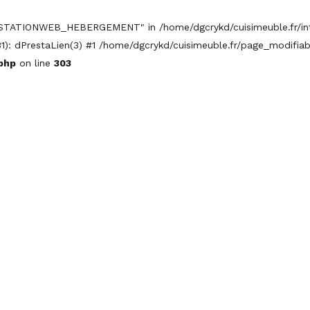
STATIONWEB_HEBERGEMENT" in /home/dgcrykd/cuisimeuble.fr/inte
1): dPrestaLien(3) #1 /home/dgcrykd/cuisimeuble.fr/page_modifiabl
php
on line
303
ACCUEIL
A PROPOS
NOS P