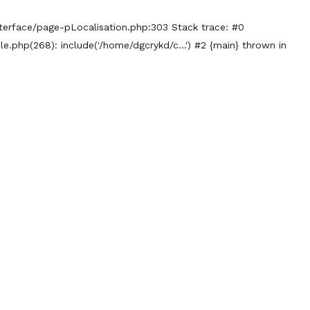
rface/page-pLocalisation.php:303 Stack trace: #0
e.php(268): include('/home/dgcrykd/c...') #2 {main} thrown in
RESTATIONS
ACTUALITÉS
CONTACT