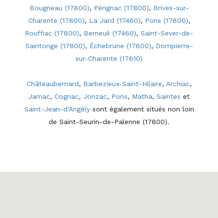
Bougneau (17800)
,
Pérignac (17800)
,
Brives-sur-
Charente (17800)
,
La Jard (17460)
,
Pons (17800)
,
Rouffiac (17800)
,
Berneuil (17460)
,
Saint-Sever-de-
Saintonge (17800)
,
Échebrune (17800)
,
Dompierre-
sur-Charente (17610)
Châteaubernard
,
Barbezieux-Saint-Hilaire
,
Archiac
,
Jarnac
,
Cognac
,
Jonzac
,
Pons
,
Matha
,
Saintes
et
Saint-Jean-d'Angély
sont également situés non loin
de Saint-Seurin-de-Palenne (17800).