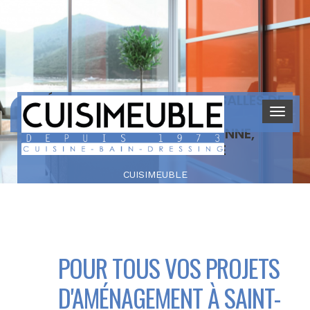
AMÉNAGEMENT DE CUISINES, SALLES DE
BAIN ET DRESSINGS
À SAINT-SEURIN-DE-PALENNE,
CHARENTE-MARITIME
CUISIMEUBLE
POUR TOUS VOS PROJETS
D'AMÉNAGEMENT À SAINT-