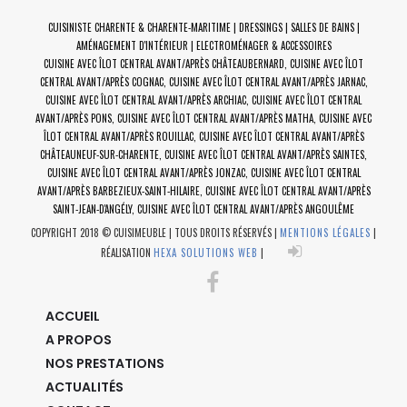
CUISINISTE CHARENTE & CHARENTE-MARITIME | DRESSINGS | SALLES DE BAINS |
AMÉNAGEMENT D'INTÉRIEUR | ELECTROMÉNAGER & ACCESSOIRES
CUISINE AVEC ÎLOT CENTRAL AVANT/APRÈS CHÂTEAUBERNARD
,
CUISINE AVEC ÎLOT
CENTRAL AVANT/APRÈS COGNAC
,
CUISINE AVEC ÎLOT CENTRAL AVANT/APRÈS JARNAC
,
CUISINE AVEC ÎLOT CENTRAL AVANT/APRÈS ARCHIAC
,
CUISINE AVEC ÎLOT CENTRAL
AVANT/APRÈS PONS
,
CUISINE AVEC ÎLOT CENTRAL AVANT/APRÈS MATHA
,
CUISINE AVEC
ÎLOT CENTRAL AVANT/APRÈS ROUILLAC
,
CUISINE AVEC ÎLOT CENTRAL AVANT/APRÈS
CHÂTEAUNEUF-SUR-CHARENTE
,
CUISINE AVEC ÎLOT CENTRAL AVANT/APRÈS SAINTES
,
CUISINE AVEC ÎLOT CENTRAL AVANT/APRÈS JONZAC
,
CUISINE AVEC ÎLOT CENTRAL
AVANT/APRÈS BARBEZIEUX-SAINT-HILAIRE
,
CUISINE AVEC ÎLOT CENTRAL AVANT/APRÈS
SAINT-JEAN-D'ANGÉLY
,
CUISINE AVEC ÎLOT CENTRAL AVANT/APRÈS ANGOULÊME
COPYRIGHT 2018 © CUISIMEUBLE | TOUS DROITS RÉSERVÉS |
MENTIONS LÉGALES
|
RÉALISATION
HEXA SOLUTIONS WEB
|
ACCUEIL
A PROPOS
NOS PRESTATIONS
ACTUALITÉS