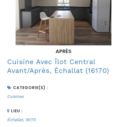
APRÈS
Cuisine Avec Îlot Central
Avant/Après, Échallat (16170)
CATEGORIE(S) :
Cuisines
LIEU :
Échallat, 16170