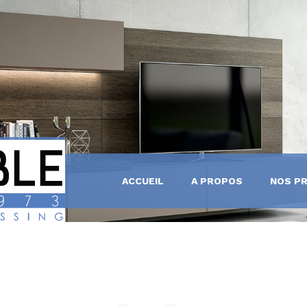
 BAIN
E
ACCUEIL
A PROPOS
NOS P