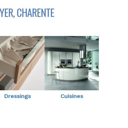
YER, CHARENTE
Dressings
Cuisines