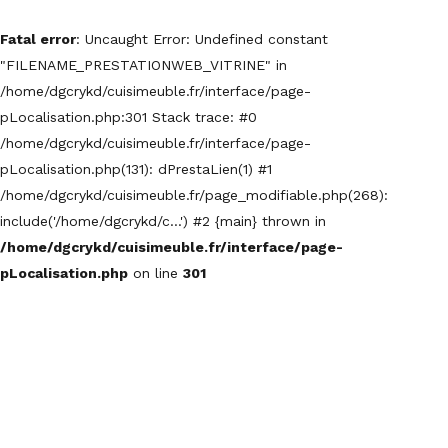
Fatal error
: Uncaught Error: Undefined constant
"FILENAME_PRESTATIONWEB_VITRINE" in
/home/dgcrykd/cuisimeuble.fr/interface/page-
pLocalisation.php:301 Stack trace: #0
/home/dgcrykd/cuisimeuble.fr/interface/page-
pLocalisation.php(131): dPrestaLien(1) #1
/home/dgcrykd/cuisimeuble.fr/page_modifiable.php(268):
include('/home/dgcrykd/c...') #2 {main} thrown in
/home/dgcrykd/cuisimeuble.fr/interface/page-
pLocalisation.php
on line
301