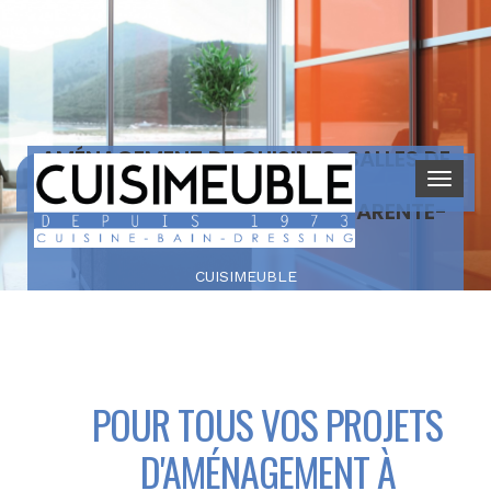
AMÉNAGEMENT DE CUISINES, SALLES DE
BAIN ET DRESSINGS
À BEAUVAIS-SUR-MATHA, CHARENTE-
MARITIME
CUISIMEUBLE
POUR TOUS VOS PROJETS
D'AMÉNAGEMENT À