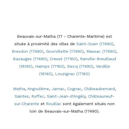
Beauvais-sur-Matha (17 - Charente-Maritime) est
située à proximité des villes de
Saint-Ouen (17490)
,
Bresdon (17490)
,
Gourvillette (17490)
,
Massac (17490)
,
Bazauges (17490)
,
Cressé (17160)
,
Ranville-Breuillaud
(16140)
,
Haimps (17160)
,
Siecq (17490)
,
Verdille
(16140)
,
Louzignac (17160)
Matha
,
Angoulême
,
Jarnac
,
Cognac
,
Châteaubernard
,
Saintes
,
Ruffec
,
Saint-Jean-d'Angély
,
Châteauneuf-
sur-Charente
et
Rouillac
sont également situés non
loin de Beauvais-sur-Matha (17490).